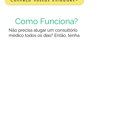
Como Funciona?
Não precisa alugar um consultório
médico todos os dias? Então, tenha
seu consultório apenas nos dias que
você precisar. Nós da Medflex
Consultórios temos a melhor solução
de aluguel de consultórios médicos
por período.
Escritórios Coworking e Consultórios
Compartilhados, estão cada vez
surgindo mais, para facilitar a vida das
pessoas. Por que pagar um
consultório todos os dias da semana,
se você só atende seus pacientes 1
ou 2 vezes?
Você escolhe o(s) período(s) em que
gostaria de atender seus pacientes e
esses horários ficam pré-definidos.
Funcionamos de segunda à sexta